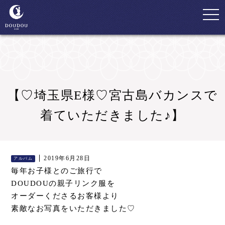
togg
navi
【♡埼玉県E様♡宮古島バカンスで
着ていただきました♪】
2019年6月28日
アルバム
毎年お子様とのご旅行で
DOUDOUの親子リンク服を
オーダーくださるお客様より
素敵なお写真をいただきました♡