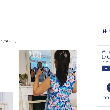
を
す(^^)