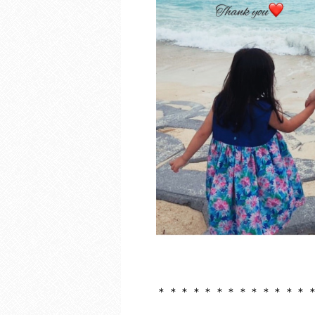
＊＊＊＊＊＊＊＊＊＊＊＊＊