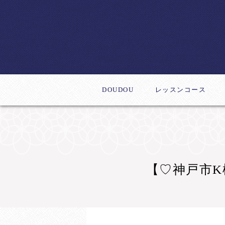
DOUDOU
レッスンコース
体験レッスン
デビューコース
新作レッスン
ステップアップコー
インストラクター養
【♡神戸市