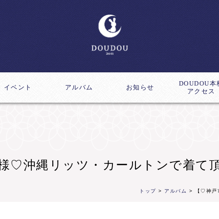
DOUDOU本
イベント
アルバム
お知らせ
アクセス
ス
成講座
K様♡沖縄リッツ・カールトンで着て頂
トップ
>
アルバム
> 【♡神