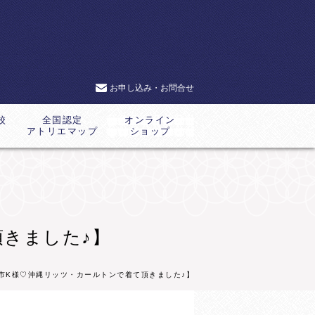
お申し込み・お問合せ
校
全国認定
オンライン
アトリエマップ
ショップ
きました♪】
戸市K様♡沖縄リッツ・カールトンで着て頂きました♪】