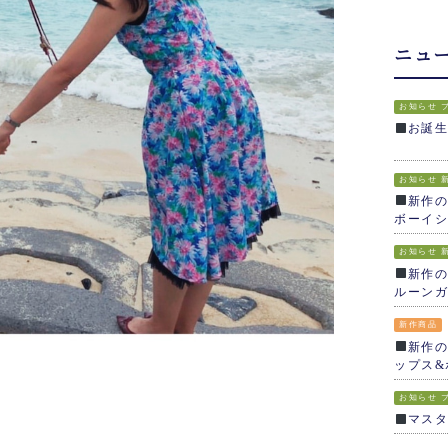
ニュ
お知らせ
お誕
お知らせ
新作の
ボーイシ
お知らせ
新作の
ルーンガ
新作商品
新作の
ップス&
お知らせ
＊
マス