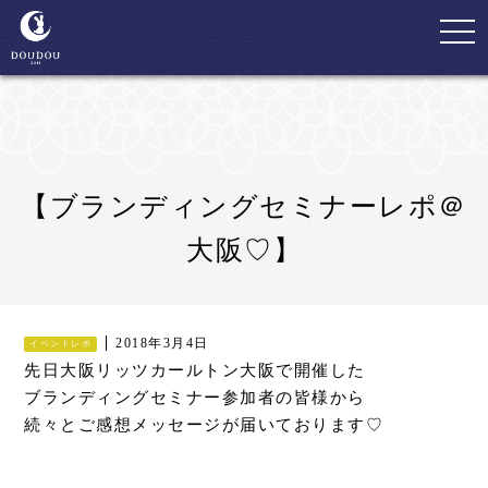
togg
navi
【ブランディングセミナーレポ＠
大阪♡】
2018年3月4日
イベントレポ
先日大阪リッツカールトン大阪で開催した
ブランディングセミナー参加者の皆様から
続々とご感想メッセージが届いております♡