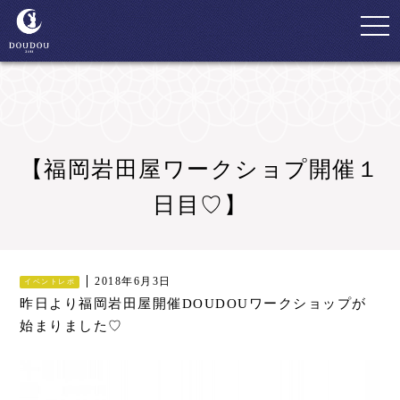
togg
navi
【福岡岩田屋ワークショプ開催１
日目♡】
2018年6月3日
イベントレポ
昨日より福岡岩田屋開催DOUDOUワークショップが
始まりました♡