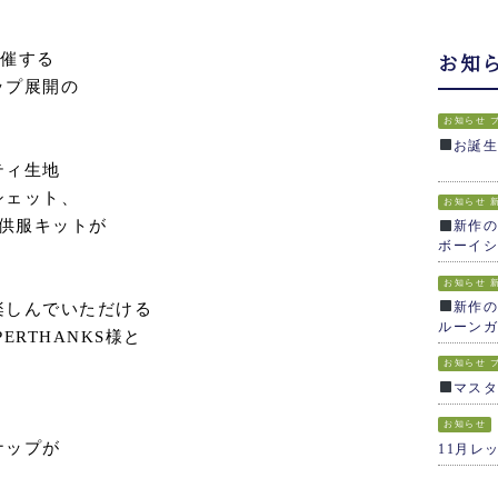
で開催する
お知
ップ展開の
お知らせ
お誕
ティ生地
シェット、
お知らせ
子供服キットが
新作の
ボーイシ
お知らせ
新作の
楽しんでいただける
ルーンガ
ERTHANKS様と
お知らせ
マス
お知らせ
ナップが
11月レ