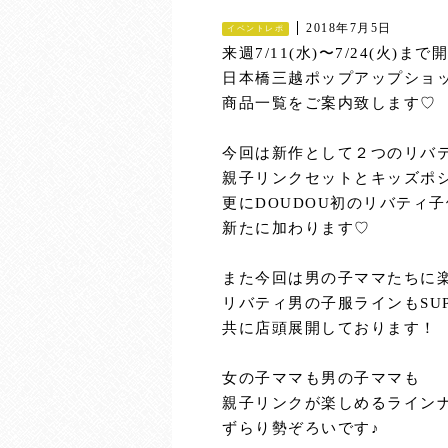
2018年7月5日
イベントレポ
来週7/11(水)〜7/24(火)ま
日本橋三越ポップアップショ
商品一覧をご案内致します♡
今回は新作として２つのリバ
親子リンクセットとキッズポ
更にDOUDOU初のリバティ
新たに加わります♡
また今回は男の子ママたちに
リバティ男の子服ラインもSUP
共に店頭展開しております！
女の子ママも男の子ママも
親子リンクが楽しめるライン
ずらり勢ぞろいです♪