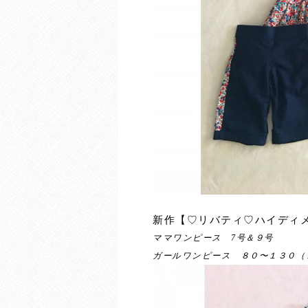
新作【♡リバティ♡ハイディ
ママワンピース 7号＆９号
ガールワンピース ８０〜１３０（