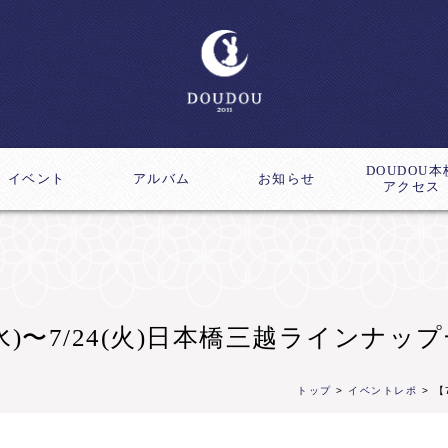
DOUDOU本
イベント
アルバム
お知らせ
アクセス
ス
成講座
1(水)〜7/24(火)日本橋三越ラインナッ
トップ
>
イベントレポ
> 