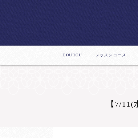
DOUDOU
レッスンコース
体験レッスン
デビューコース
新作レッスン
ステップアップコー
インストラクター養
【7/1