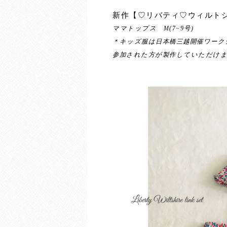
新作【♡リバティ♡ウィルト
ママトップス M(7~9号)
＊キッズ服は日本橋三越開催ワーク
参加された方が製作していただけま