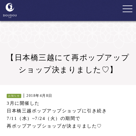
togg
navi
【日本橋三越にて再ポップアップ
ショップ決まりました♡】
2018年4月8日
お知らせ
3月に開催した
日本橋三越ポップアップショップに引き続き
7/11（水）~7/24（火）の期間で
再ポップアップショップが決まりました♡