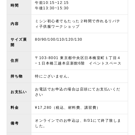
午前10:15~12:15
時間
午後13:30~15:30
ミシン初心者でもたった２時間で作れるリバテ
内容
ィ子供服ワークショップ
サイズ展
80/90/100/110/120/130
開
〒103-8001 東京都中央区日本橋室町１丁目４
住所
−１日本橋三越本店新館6階 イベントスペース
持ち物
特にございません。
お電話でお申込の場合は店頭にてお支払いくだ
お支払い
さい
料金
¥17,280（税込、材料費、講習費）
オンラインでのお申込は、8/31にて終了致しま
備考
した。