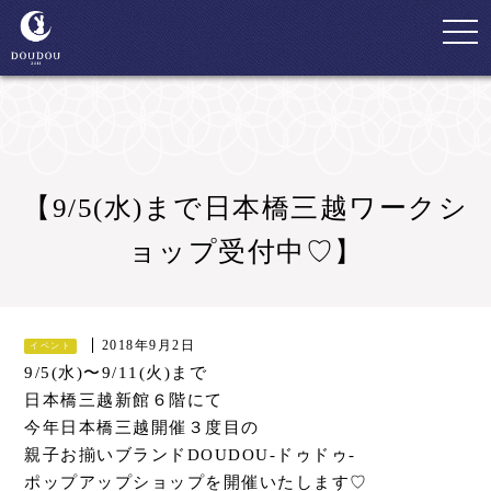
togg
navi
【9/5(水)まで日本橋三越ワークシ
ョップ受付中♡】
2018年9月2日
イベント
9/5(水)〜9/11(火)まで
日本橋三越新館６階にて
今年日本橋三越開催３度目の
親子お揃いブランドDOUDOU-ドゥドゥ-
ポップアップショップを開催いたします♡