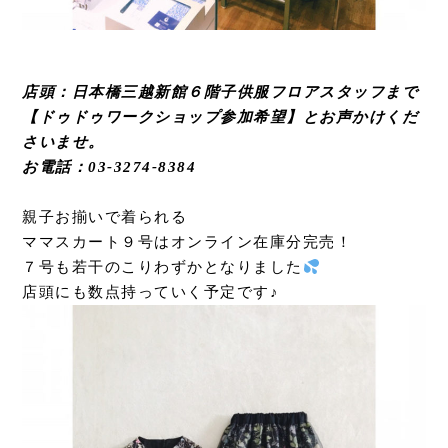
店頭：日本橋三越新館６階子供服フロアスタッフまで
【ドゥドゥワークショップ参加希望】とお声かけくだ
さいませ。
お電話：03-3274-8384
親子お揃いで着られる
ママスカート９号はオンライン在庫分完売！
７号も若干のこりわずかとなりました
店頭にも数点持っていく予定です♪