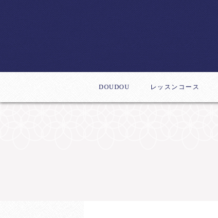
DOUDOU
レッスンコース
体験レッスン
デビューコース
新作レッスン
ステップアップコー
インストラクター養