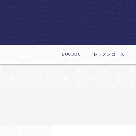
DOUDOU
レッスンコース
体験レッスン
デビューコース
新作レッスン
ステップアップコー
インストラクター養