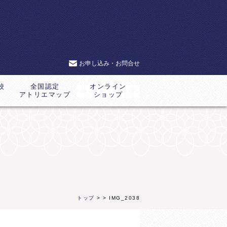
お申し込み・お問合せ
校
全国認定
オンライン
アトリエマップ
ショップ
トップ
>
> IMG_2038