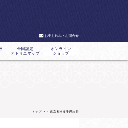
お申し込み・お問合せ
校
全国認定
オンライン
アトリエマップ
ショップ
トップ
>
> 東京都M様沖縄旅行