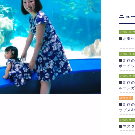
ニュ
お知らせ
お誕
お知らせ
新作の
ボーイシ
お知らせ
新作の
ルーンガ
新作商品
新作の
ップス&
お知らせ
マス