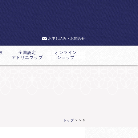
お申し込み・お問合せ
校
全国認定
オンライン
アトリエマップ
ショップ
トップ
>
> 6