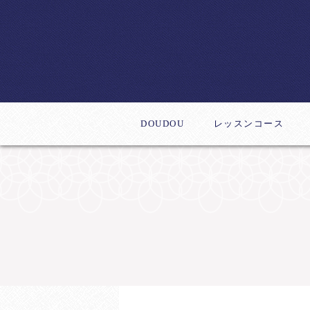
DOUDOU
レッスンコース
体験レッスン
デビューコース
新作レッスン
ステップアップコー
インストラクター養