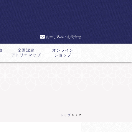
お申し込み・お問合せ
校
全国認定
オンライン
アトリエマップ
ショップ
トップ
>
> 2