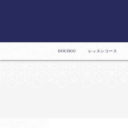
DOUDOU
レッスンコース
体験レッスン
デビューコース
新作レッスン
ステップアップコー
インストラクター養