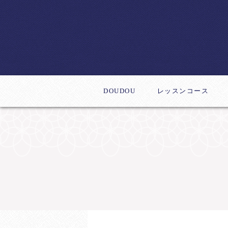
DOUDOU
レッスンコース
体験レッスン
デビューコース
新作レッスン
ステップアップコー
インストラクター養