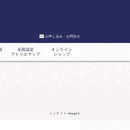
お申し込み・お問合せ
校
全国認定
オンライン
アトリエマップ
ショップ
トップ
>
> image1