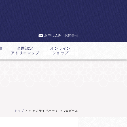
お申し込み・お問合せ
校
全国認定
オンライン
アトリエマップ
ショップ
トップ
>
> アジサイリバティ ママ&ガール