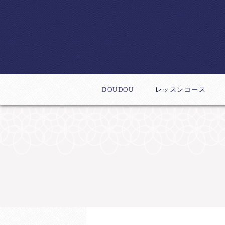
DOUDOU
レッスンコース
体験レッスン
デビューコース
新作レッスン
ステップアップコー
インストラクター養